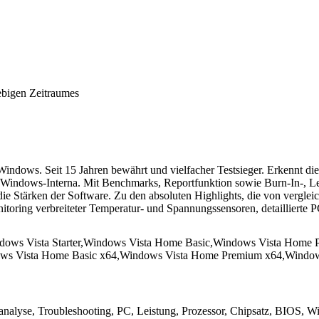
ebigen Zeitraumes
indows. Seit 15 Jahren bewährt und vielfacher Testsieger. Erkennt d
, Windows-Interna. Mit Benchmarks, Reportfunktion sowie Burn-In-, Le
 die Stärken der Software. Zu den absoluten Highlights, die von vergl
ing verbreiteter Temperatur- und Spannungssensoren, detaillierte PC
s Vista Starter,Windows Vista Home Basic,Windows Vista Home P
ows Vista Home Basic x64,Windows Vista Home Premium x64,Windows
alyse, Troubleshooting, PC, Leistung, Prozessor, Chipsatz, BIOS, 