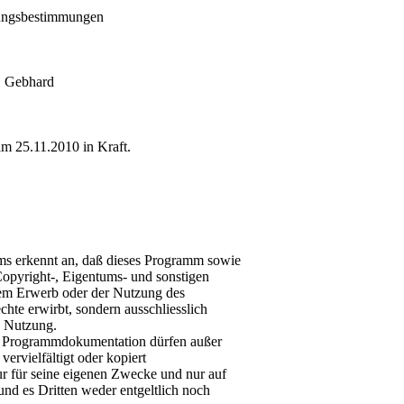
zungsbestimmungen
A. Gebhard
m 25.11.2010 in Kraft.
s erkennt an, daß dieses Programm sowie
opyright-, Eigentums- und sonstigen
 dem Erwerb oder der Nutzung des
hte erwirbt, sondern ausschliesslich
n Nutzung.
e Programmdokumentation dürfen außer
vervielfältigt oder kopiert
r für seine eigenen Zwecke und nur auf
nd es Dritten weder entgeltlich noch