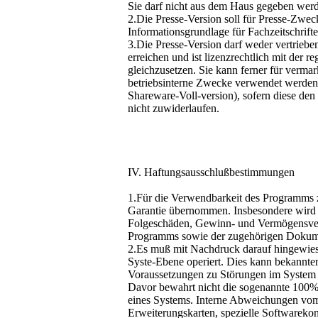
Sie darf nicht aus dem Haus gegeben wer
2.Die Presse-Version soll für Presse-Zwec
Informationsgrundlage für Fachzeitschrift
3.Die Presse-Version darf weder vertrie
erreichen und ist lizenzrechtlich mit der re
gleichzusetzen. Sie kann ferner für vermar
betriebsinterne Zwecke verwendet werden 
Shareware-Voll-version), sofern diese den
nicht zuwiderlaufen.
IV. Haftungsausschlußbestimmungen
1.Für die Verwendbarkeit des Programms
Garantie übernommen. Insbesondere wird
Folgeschäden, Gewinn- und Vermögensver
Programms sowie der zugehörigen Dokume
2.Es muß mit Nachdruck darauf hingewies
Syste-Ebene operiert. Dies kann bekannt
Voraussetzungen zu Störungen im System 
Davor bewahrt nicht die sogenannte 100%-
eines Systems. Interne Abweichungen vom
Erweiterungskarten, spezielle Softwareko