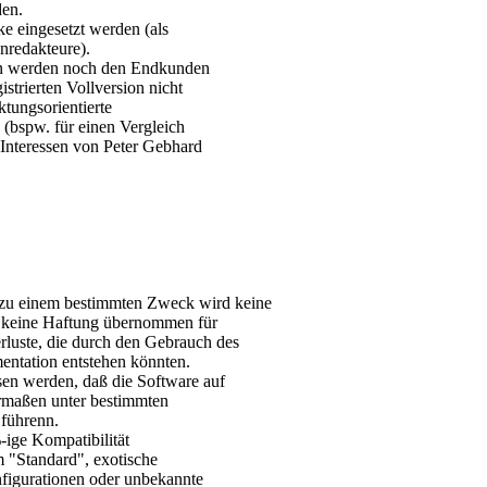
den.
ke eingesetzt werden (als
enredakteure).
ben werden noch den Endkunden
gistrierten Vollversion nicht
ktungsorientierte
(bspw. für einen Vergleich
 Interessen von Peter Gebhard
 zu einem bestimmten Zweck wird keine
 keine Haftung übernommen für
luste, die durch den Gebrauch des
ntation entstehen könnten.
en werden, daß die Software auf
ermaßen unter bestimmten
führenn.
ige Kompatibilität
 "Standard", exotische
nfigurationen oder unbekannte