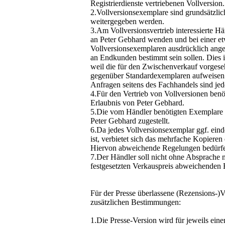
Registrierdienste vertriebenen Vollversion.
2.Vollversionsexemplare sind grundsätzlic
weitergegeben werden.
3.Am Vollversionsvertrieb interessierte H
an Peter Gebhard wenden und bei einer e
Vollversionsexemplaren ausdrücklich ange
an Endkunden bestimmt sein sollen. Dies is
weil die für den Zwischenverkauf vorges
gegenüber Standardexemplaren aufweisen 
Anfragen seitens des Fachhandels sind je
4.Für den Vertrieb von Vollversionen benöt
Erlaubnis von Peter Gebhard.
5.Die vom Händler benötigten Exemplare 
Peter Gebhard zugestellt.
6.Da jedes Vollversionsexemplar ggf. ein
ist, verbietet sich das mehrfache Kopieren
Hiervon abweichende Regelungen bedürfen
7.Der Händler soll nicht ohne Absprache m
festgesetzten Verkauspreis abweichenden E
Für der Presse überlassene (Rezensions-)V
zusätzlichen Bestimmungen:
1.Die Presse-Version wird für jeweils eine