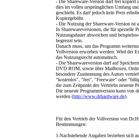
- Die Shareware-Version darf frei kopiert
dies im vollen ursprünglichen Umfang und
geschieht. Es darf jedoch kein Preis erh
Kopiergebühr.
- Die Nutzung der Shareware-Version ist a
In Sharewareversionen, die für spezielle Pr
Nutzungsdauer abweichen und beispielswe
begrenzt sein.
Danach muss, um das Programm weiternutz
Vollversion erworben werden. Wird der Er
das Nutzungsrecht automatisch.
- Die Sharewareversion darf auf Speich
DVD ROM, sowie über Mailboxen, Online-
besondere Zustimmung des Autors vertriebe
"kostenlos", "frei", "Freeware" oder "bill
die zum Zeitpunkt des Vertriebs neueste 
Die neueste Programmversion kann von d
werden (
http://www.drhardware.de
).
Für den Vertrieb der Vollversion von Dr.
Bestimmungen:
1.Nachstehende Angaben beziehen sich auf