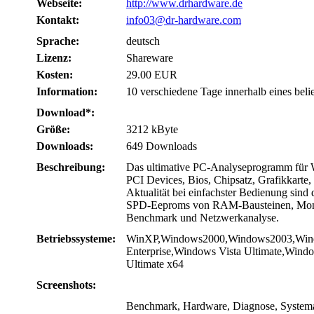
Webseite:
http://www.drhardware.de
Kontakt:
info03@dr-hardware.com
Sprache:
deutsch
Lizenz:
Shareware
Kosten:
29.00 EUR
Information:
10 verschiedene Tage innerhalb eines beli
Download*:
Größe:
3212 kByte
Downloads:
649 Downloads
Beschreibung:
Das ultimative PC-Analyseprogramm für W
PCI Devices, Bios, Chipsatz, Grafikkarte
Aktualität bei einfachster Bedienung sind
SPD-Eeproms von RAM-Bausteinen, Monitor
Benchmark und Netzwerkanalyse.
Betriebssysteme:
WinXP,Windows2000,Windows2003,Window
Enterprise,Windows Vista Ultimate,Wind
Ultimate x64
Screenshots:
Benchmark, Hardware, Diagnose, Systeman