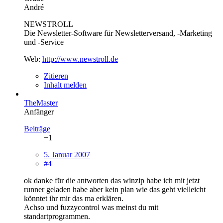
André
NEWSTROLL
Die Newsletter-Software für Newsletterversand, -Marketing
und -Service
Web:
http://www.newstroll.de
Zitieren
Inhalt melden
TheMaster
Anfänger
Beiträge
−1
5. Januar 2007
#4
ok danke für die antworten das winzip habe ich mit jetzt
runner geladen habe aber kein plan wie das geht vielleicht
könntet ihr mir das ma erklären.
Achso und fuzzycontrol was meinst du mit
standartprogrammen.