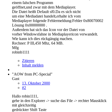
einem falschen Programm
geöffnet,und zwar mit dem Mediaplayer.
Die Datei heißt Default sf0.Da es sich nicht
um eine Mediadatei handelt,erhalte ich vom
Mediaplayer folgende Fehlermeldung:Fehler 0x80070002
Lösung 0x00000000 .
Außerdem hat sich das Icon vor der Datei von
vorher Windowsfahne in Mediaplayericon verwandelt.
Wie kann ich dies rückgängig machen.
Rechner: P III,450 Mhz, 64 MB.
Mfg
robinb1111
Zitieren
Inhalt melden
"AOW from PC-Special"
Gast
13. Oktober 2000
#2
Hallo robin1111,
gehe in den Explorer -> suche das File -> rechter Mausklick
mit gleichzeitig
gedrückter Shift Taste