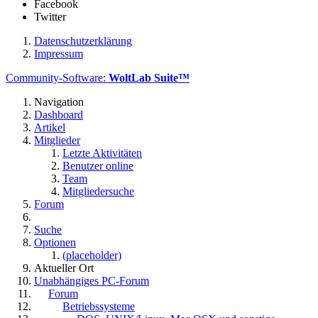
Facebook
Twitter
Datenschutzerklärung
Impressum
Community-Software:
WoltLab Suite™
Navigation
Dashboard
Artikel
Mitglieder
Letzte Aktivitäten
Benutzer online
Team
Mitgliedersuche
Forum
Suche
Optionen
(placeholder)
Aktueller Ort
Unabhängiges PC-Forum
Forum
Betriebssysteme