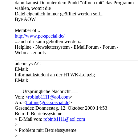
dann kannst Du unter dem Punkt "öffnen mit" das Programm
wählen, womit die
Datei eigentlich immer geöffnet werden soll...
Bye AOW
__________________________________________________
Member of...
http://www.pc-special.de/
...auch dir kann geholfen werden...
Helpline - Newslettersystem - EMailForum - Forum -
Webmastertools
__________________________________________________
adconsys AG
EMail:
Informatikstudent an der HTWK-Leipzig
EMail:
__________________________________________________
-----Ursprüngliche Nachricht-----
Von: <
robinb1111@aol.com
>
An: <
hotline@pc-special.de
>
Gesendet: Donnerstag, 12. Oktober 2000 14:53
Betreff: Betriebssysteme
> E-Mail von:
robinb1111@aol.com
>
> Problem mit: Betriebssysteme
>