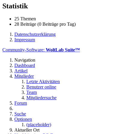
Statistik
25 Themen
28 Beiträge (0 Beiträge pro Tag)
Datenschutzerklärung
Impressum
Community-Software:
WoltLab Suite™
Navigation
Dashboard
Artikel
Mitglieder
Letzte Aktivitäten
Benutzer online
Team
Mitgliedersuche
Forum
Suche
Optionen
(placeholder)
Aktueller Ort