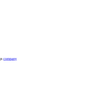
ign
company