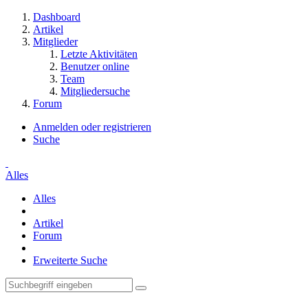
Dashboard
Artikel
Mitglieder
Letzte Aktivitäten
Benutzer online
Team
Mitgliedersuche
Forum
Anmelden oder registrieren
Suche
Alles
Alles
Artikel
Forum
Erweiterte Suche